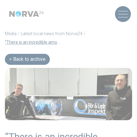
Media
Latest local news from Norva24
“There is an incredible amount of knowledge internally” – Kenneth Andersson, CEO Rör & Ledningsinspektion (Article in Swedish)
Back to archive
“There is an incredible