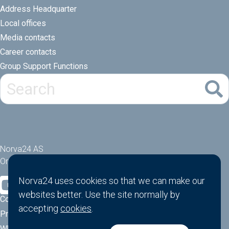
Address Headquarter
Local offices
Media contacts
Career contacts
Group Support Functions
Norva24 AS
Orgnr: 914881463
Norva24 uses cookies so that we can make our
websites better. Use the site normally by
Cookies
accepting
cookies
.
Privacy Policy
Whistle-blower function