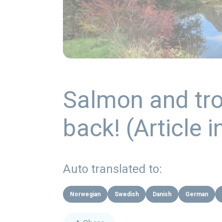
Salmon and tr
back! (Article 
Auto translated to:
Norwegian
Swedish
Danish
German