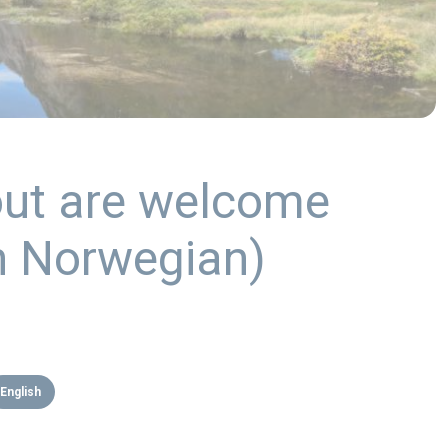
out are welcome
in Norwegian)
English