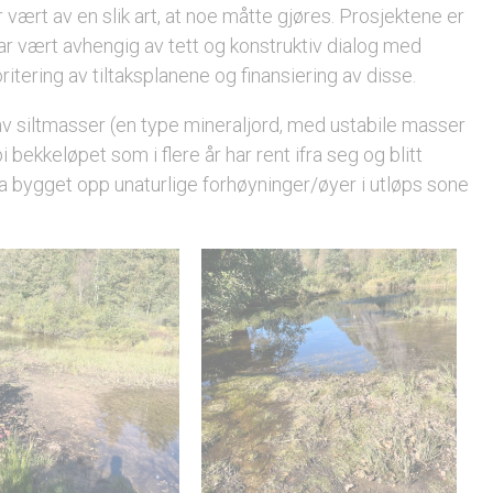
r vært av en slik art, at noe måtte gjøres. Prosjektene er
vært avhengig av tett og konstruktiv dialog med
ritering av tiltaksplanene og finansiering av disse.
p av siltmasser (en type mineraljord, med ustabile masser
 bekkeløpet som i flere år har rent ifra seg og blitt
å ha bygget opp unaturlige forhøyninger/øyer i utløps sone