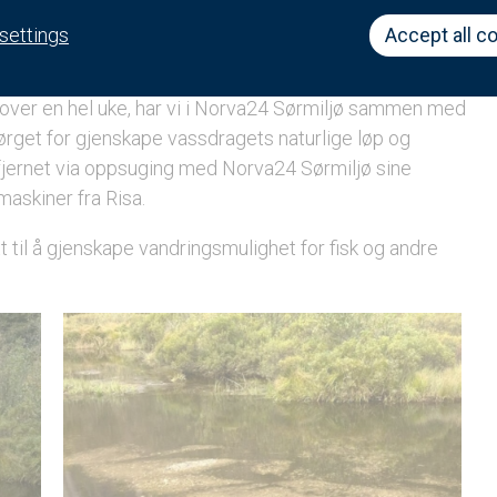
settings
Accept all c
r og gravemaskin i
Vanskelig tilkomst ga behov for langt
slangeutlegg
, over en hel uke, har vi i Norva24 Sørmiljø sammen med
sørget for gjenskape vassdragets naturlige løp og
 fjernet via oppsuging med Norva24 Sørmiljø sine
askiner fra Risa.
tt til å gjenskape vandringsmulighet for fisk og andre