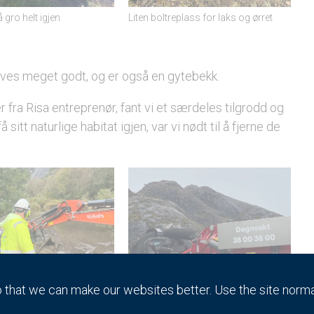
 gro helt igjen
Liten boltreplass for laks og ørret
rives meget godt, og er også en gytebekk.
ra Risa entreprenør, fant vi et særdeles tilgrodd og
sitt naturlige habitat igjen, var vi nødt til å fjerne de
that we can make our websites better. Use the site norm