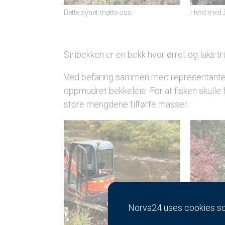
Dette synet møtte oss
I ferd med å
Siribekken er en bekk hvor ørret og laks t
Ved befaring sammen med representanter f
oppmudret bekkeleie. For at fisken skulle få 
store mengdene tilførte masser.
Norva24 uses cookies so 