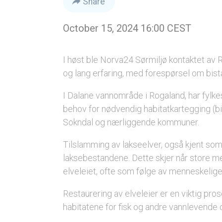
Share
October 15, 2024 16:00 CEST
I høst ble Norva24 Sørmiljø kontaktet av
og lang erfaring, med forespørsel om bist
I Dalane vannområde i Rogaland, har fylkes
behov for nødvendig habitatkartegging (bi
Sokndal og nærliggende kommuner.
Tilslamming av lakseelver, også kjent som
laksebestandene. Dette skjer når store m
elveleiet, ofte som følge av menneskelige
Restaurering av elveleier er en viktig pr
habitatene for fisk og andre vannlevende