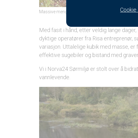
Cookie 
Massive mengder slam skulle fjernes
Sugeslange
samspill
Med fasit i hånd, etter veldig lange dager
dyktige operatører fra Risa entreprenør, 
variasjon. Uttalelige kubik med masse, er
effektive sugebiler og bistand med gravem
Vi i Norva24 Sørmiljø er stolt over å bidra
vannlevende.