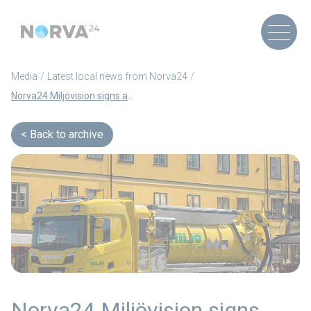
Media
Latest local news from Norva24
Norva24 Miljövision signs agreement with Uppsala Vatten (Article in Swedish)
Back to archive
Norva24 Miljövision signs