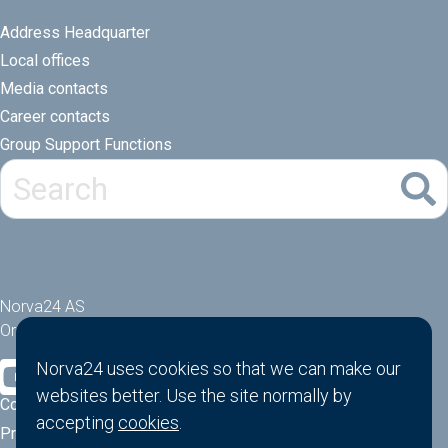
Address Headquarter
Local offices
Media contacts
Career contacts
Group Support Functions
Norva24 AS
Orgnr: 914881463
Norva24 uses cookies so that we can make our
websites better. Use the site normally by
Cookies
accepting
cookies
.
Privacy Policy