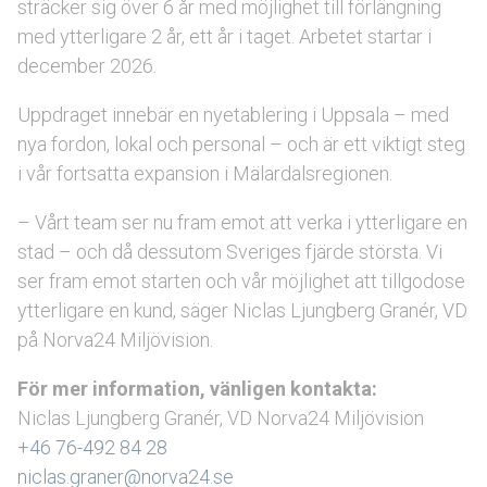
sträcker sig över 6 år med möjlighet till förlängning
med ytterligare 2 år, ett år i taget. Arbetet startar i
december 2026.
Uppdraget innebär en nyetablering i Uppsala – med
nya fordon, lokal och personal – och är ett viktigt steg
i vår fortsatta expansion i Mälardalsregionen.
– Vårt team ser nu fram emot att verka i ytterligare en
stad – och då dessutom Sveriges fjärde största. Vi
ser fram emot starten och vår möjlighet att tillgodose
ytterligare en kund, säger Niclas Ljungberg Granér, VD
på Norva24 Miljövision.
För mer information, vänligen kontakta:
Niclas Ljungberg Granér, VD Norva24 Miljövision
+46 76-492 84 28
niclas.graner@norva24.se