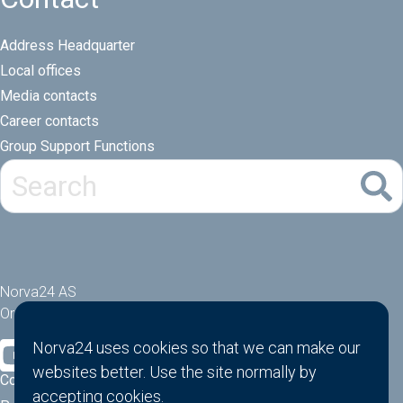
Address Headquarter
Local offices
Media contacts
Career contacts
Group Support Functions
Norva24 AS
Orgnr: 914881463
Norva24 uses cookies so that we can make our
websites better. Use the site normally by
Cookies
accepting
cookies
.