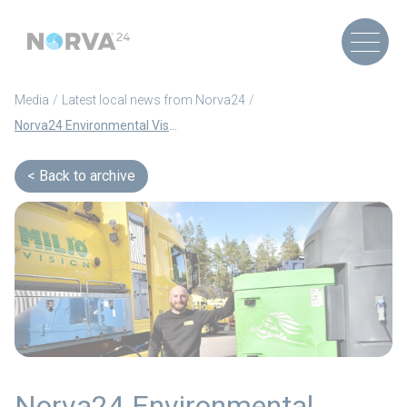
Media
Latest local news from Norva24
Norva24 Environmental Vision switches to HVO (Article in Swedish)
Back to archive
Norva24 Environmental