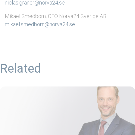
niclas.graner@norva24.se
Mikael Smedborn, CEO Norva24 Sverige AB
mikael.smedborn@norva24.se
Related