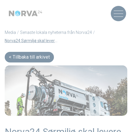
Media
Senaste lokala nyheterna från Norva24
Norva24 Sørmiljø skal levere spyletjenester og slamtømming i Vennesla kommune! (Artikel på Norska)
Tillbaka till arkivet
Norva24 Sørmiljø skal levere