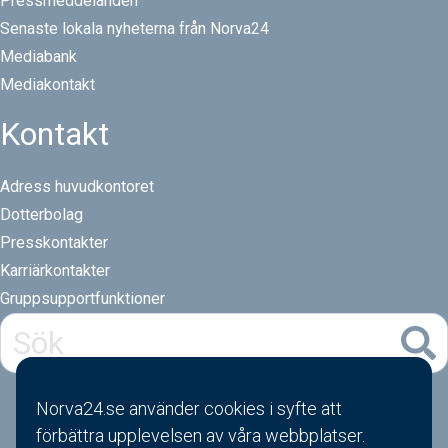
Pressmeddelanden
Senaste lokala nyheterna från Norva24
Mediabank
Mediakontakt
Kontakt
Adress huvudkontoret
Dotterbolag
Presskontakter
Karriärkontakter
Gruppsupportfunktioner
Norva24.se använder cookies i syfte att
förbättra upplevelsen av våra webbplatser.