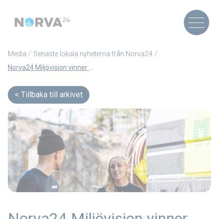
Media
Senaste lokala nyheterna från Norva24
Norva24 Miljövision vinner kontrakt med Vallentuna kommun (artikel skriven på Engelska)
Tillbaka till arkivet
Norva24 Miljövision vinner