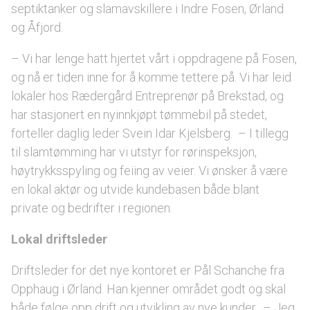
septiktanker og slamavskillere i Indre Fosen, Ørland
og Åfjord.
– Vi har lenge hatt hjertet vårt i oppdragene på Fosen,
og nå er tiden inne for å komme tettere på. Vi har leid
lokaler hos Rædergård Entreprenør på Brekstad, og
har stasjonert en nyinnkjøpt tømmebil på stedet,
forteller daglig leder Svein Idar Kjelsberg. – I tillegg
til slamtømming har vi utstyr for rørinspeksjon,
høytrykksspyling og feiing av veier. Vi ønsker å være
en lokal aktør og utvide kundebasen både blant
private og bedrifter i regionen.
Lokal driftsleder
Driftsleder for det nye kontoret er Pål Schanche fra
Opphaug i Ørland. Han kjenner området godt og skal
både følge opp drift og utvikling av nye kunder. – Jeg