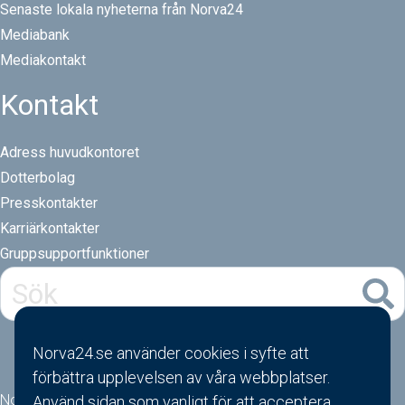
Senaste lokala nyheterna från Norva24
Mediabank
Mediakontakt
Kontakt
Adress huvudkontoret
Dotterbolag
Presskontakter
Karriärkontakter
Gruppsupportfunktioner
Norva24.se använder cookies i syfte att
förbättra upplevelsen av våra webbplatser.
Norva24 AS
Använd sidan som vanligt för att acceptera