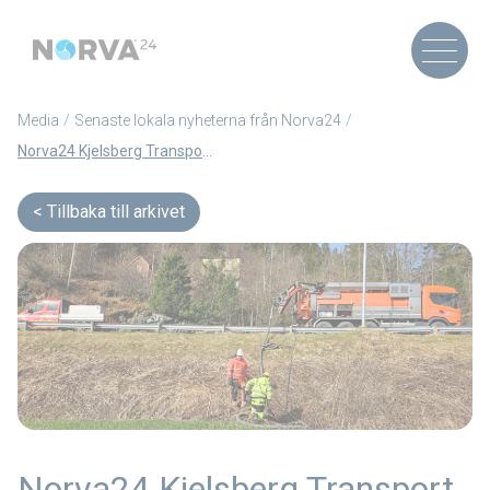
Media
Senaste lokala nyheterna från Norva24
Norva24 Kjelsberg Transport har etablerat sig i Fosen – med början med ett nytt underhållsavtal och lokalt kontor i Brekstad (Artikel på Norska)
Tillbaka till arkivet
Norva24 Kjelsberg Transport