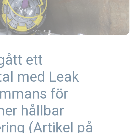
ått ett
vtal med Leak
sammans för
er hållbar
ing (Artikel på