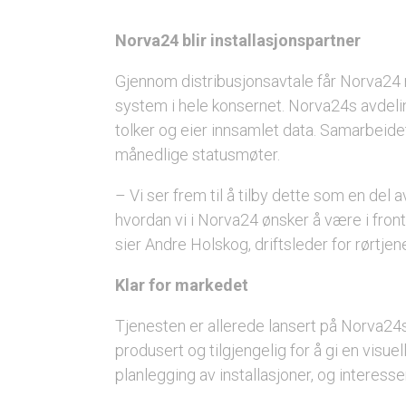
Norva24 blir installasjonspartner
Gjennom distribusjonsavtale får Norva24 re
system i hele konsernet. Norva24s avdelin
tolker og eier innsamlet data. Samarbeidet
månedlige statusmøter.
– Vi ser frem til å tilby dette som en del 
hvordan vi i Norva24 ønsker å være i front
sier Andre Holskog, driftsleder for rørtjen
Klar for markedet
Tjenesten er allerede lansert på Norva24s 
produsert og tilgjengelig for å gi en visue
planlegging av installasjoner, og interes