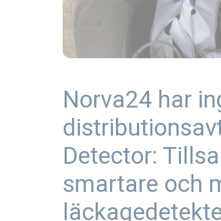
Norva24 har ing
distributionsa
Detector: Till
smartare och m
läckagedetekter