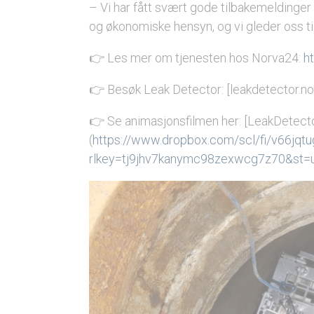
– Vi har fått svært gode tilbakemeldinger 
og økonomiske hensyn, og vi gleder oss til 
👉 Les mer om tjenesten hos Norva24:
h
👉 Besøk Leak Detector: [leakdetector.no
👉 Se animasjonsfilmen her: [LeakDetect
(
https://www.dropbox.com/scl/fi/v66jq
rlkey=tj9jhv7kanymc98zexwcg7z70&st=