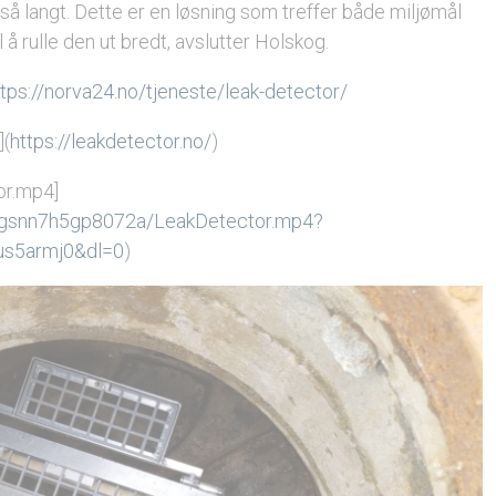
så langt. Dette er en løsning som treffer både miljømål
å rulle den ut bredt, avslutter Holskog.
ttps://norva24.no/tjeneste/leak-detector/
](
https://leakdetector.no/
)
or.mp4]
tugsnn7h5gp8072a/LeakDetector.mp4?
us5armj0&dl=0
)