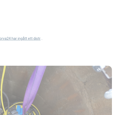
Norva24 har ingått ett distributionsavtal med Leak Detector: Tillsammans för smartare och mer hållbar läckagedetektering (Artikel på Norska)