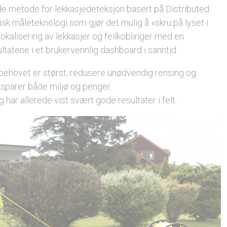
de metode for lekkasjedeteksjon basert på Distributed
k måleteknologi som gjør det mulig å «skru på lyset i
lokalisering av lekkasjer og feilkoblinger med en
ultatene i et brukervennlig dashboard i sanntid.
er behovet er størst, redusere unødvendig rensing og
sparer både miljø og penger.
ar allerede vist svært gode resultater i felt.