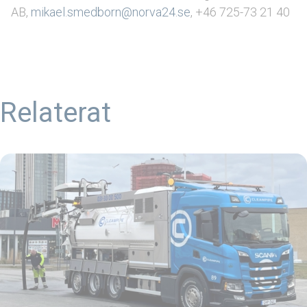
AB,
mikael.smedborn@norva24.se
, +46 725-73 21 40
Relaterat