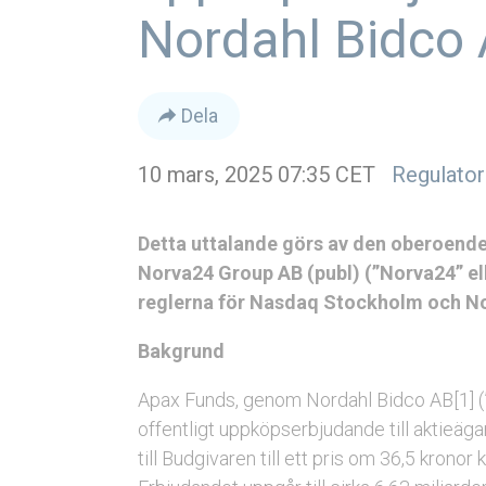
Nordahl Bidco
Dela
10 mars, 2025 07:35 CET
Regulator
Detta uttalande görs av den oberoend
Norva24 Group AB (publ) (”Norva24” ell
reglerna för Nasdaq Stockholm och N
Bakgrund
Apax Funds, genom Nordahl Bidco AB[1] (
offentligt uppköpserbjudande till aktieägar
till Budgivaren till ett pris om 36,5 kronor 