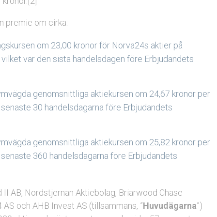
 kronor.[2]
en premie om cirka:
ningskursen om 23,00 kronor för Norva24s aktier på
ilket var den sista handelsdagen före Erbjudandets
volymvägda genomsnittliga aktiekursen om 24,67 kronor per
 senaste 30 handelsdagarna före Erbjudandets
volymvägda genomsnittliga aktiekursen om 25,82 kronor per
 senaste 360 handelsdagarna före Erbjudandets
 II AB, Nordstjernan Aktiebolag, Briarwood Chase
24 AS och AHB Invest AS (tillsammans, ”
Huvudägarna
”)