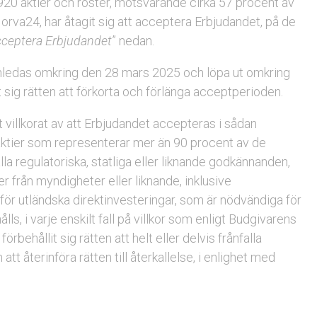
0 aktier och röster, motsvarande cirka 57 procent av
orva24, har åtagit sig att acceptera Erbjudandet, på de
cceptera Erbjudandet
” nedan.
inledas omkring den 28 mars 2025 och löpa ut omkring
 sig rätten att förkorta och förlänga acceptperioden.
t villkorat av att Erbjudandet accepteras i sådan
l aktier som representerar mer än 90 procent av de
la regulatoriska, statliga eller liknande godkännanden,
från myndigheter eller liknande, inklusive
r utländska direktinvesteringar, som är nödvändiga för
s, i varje enskilt fall på villkor som enligt Budgivarens
rbehållit sig rätten att helt eller delvis frånfalla
 att återinföra rätten till återkallelse, i enlighet med