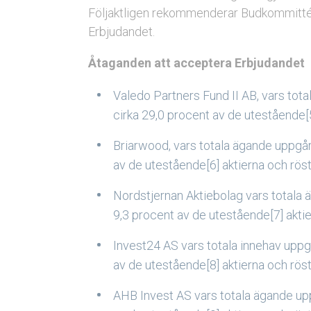
Följaktligen rekommenderar Budkommittén
Erbjudandet.
Åtaganden att acceptera Erbjudandet
Valedo Partners Fund II AB, vars tota
cirka 29,0 procent av de utestående[5
Briarwood, vars totala ägande uppgår 
av de utestående[6] aktierna och rös
Nordstjernan Aktiebolag vars totala 
9,3 procent av de utestående[7] akti
Invest24 AS vars totala innehav uppgå
av de utestående[8] aktierna och rös
AHB Invest AS vars totala ägande upp