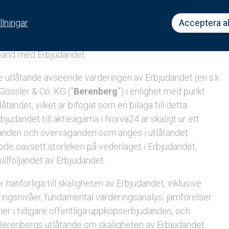
ion, som kommer att offentliggöras av Norva24 i ett
llningar
Acceptera al
se som legal rådgivare och Citigroup Global Markets
mband med Erbjudandet.
utlåtande avseende värderingen av Erbjudandet (en s.k.
 Gossler & Co. KG (”
Berenberg
”) i enlighet med punkt
tlåtandet, vilket är bifogat som en bilaga till detta
udandet till aktieägarna i Norva24 är skäligt ur ett
aganden och överväganden som anges i utlåtandet.
ode oavsett storleken på vederlaget i Erbjudandet,
ullföljandet av Erbjudandet.
hänförliga till skäligheten av Erbjudandet, inklusive
ringsnivåer, fundamental värderingsanalys, jämförelser
r i tidigare offentliga uppköpserbjudanden, och
Berenbergs utlåtande om skäligheten av Erbjudandet.