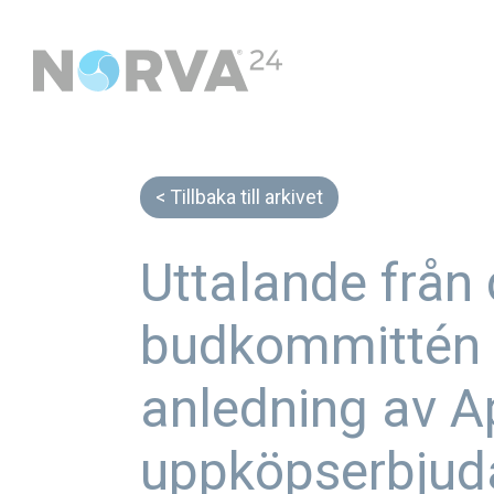
Tillbaka till arkivet
Uttalande från
budkommittén 
anledning av A
uppköpserbjud