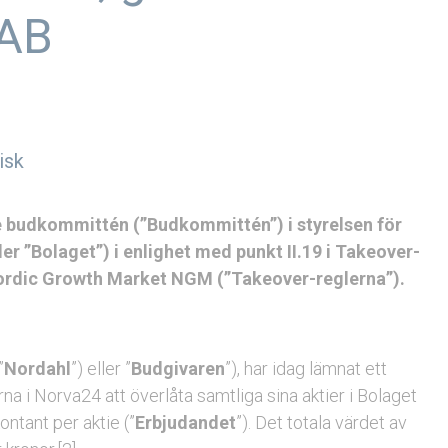
 AB
isk
e budkommittén (”Budkommittén”) i styrelsen för
er ”Bolaget”) i enlighet med punkt II.19 i Takeover-
ordic Growth Market NGM (”Takeover-reglerna”).
”
Nordahl
”) eller ”
Budgivaren
”), har idag lämnat ett
na i Norva24 att överlåta samtliga sina aktier i Bolaget
kontant per aktie (”
Erbjudandet
”). Det totala värdet av