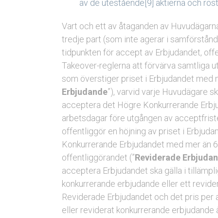
av de utestående[9] aktierna och rös
Vart och ett av åtaganden av Huvudägarna
tredje part (som inte agerar i samförstå
tidpunkten för accept av Erbjudandet, off
Takeover-reglerna att förvärva samtliga ute
som överstiger priset i Erbjudandet med m
Erbjudande
”), varvid varje Huvudägare sk
acceptera det Högre Konkurrerande Erbjud
arbetsdagar före utgången av acceptfrist
offentliggör en höjning av priset i Erbjuda
Konkurrerande Erbjudandet med mer än 6 p
offentliggörandet (”
Reviderade Erbjuda
acceptera Erbjudandet ska gälla i tillämpl
konkurrerande erbjudande eller ett revide
Reviderade Erbjudandet och det pris per 
eller reviderat konkurrerande erbjudande ä