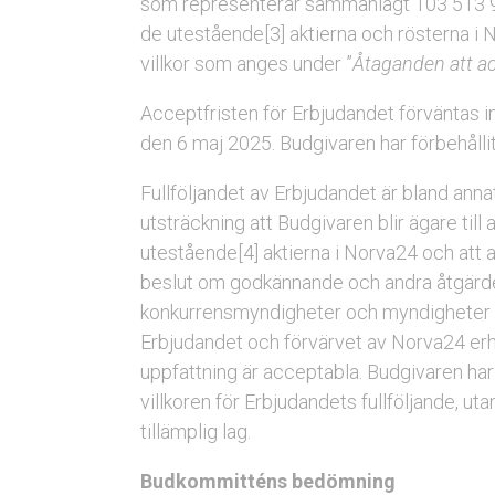
som representerar sammanlagt 103 513 92
de utestående[3] aktierna och rösterna i N
villkor som anges under ”
Åtaganden att a
Acceptfristen för Erbjudandet förväntas 
den 6 maj 2025. Budgivaren har förbehållit
Fullföljandet av Erbjudandet är bland anna
utsträckning att Budgivaren blir ägare til
utestående[4] aktierna i Norva24 och att al
beslut om godkännande och andra åtgärder 
konkurrensmyndigheter och myndigheter fö
Erbjudandet och förvärvet av Norva24 erhåll
uppfattning är acceptabla. Budgivaren har fö
villkoren för Erbjudandets fullföljande, utan
tillämplig lag.
Budkommitténs bedömning