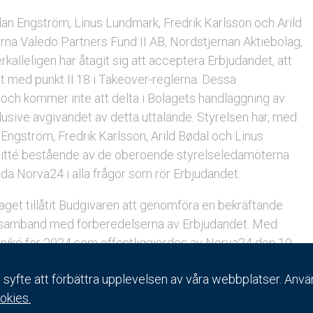
lan Engström, Linus Lundmark, Fredrik Karlsson och Arild
arna Valedo Partners Fund II AB, Nordstjernan Aktiebolag,
alleligen har åtagit sig att acceptera Erbjudandet, att
et med punkt II.18 i Takeover-reglerna. Dessa
t och kommer inte att delta i Bolagets handläggning av
klusive avgivandet av detta uttalande. Styrelsen har, med
n Engström, Fredrik Karlsson, Arild Bødal och Linus
itté bestående av de oberoende styrelseledamöterna
äda Norva24 i alla frågor som rör Erbjudandet.
aget tillåtit Budgivaren att genomföra en bekräftande
i samband med förberedelserna av Erbjudandet. Med
muniké för 2024 som offentliggjordes av Norva24 den 19
någon insiderinformation i samband med due diligence-
syfte att förbättra upplevelsen av våra webbplatser. Använ
ssen har Budgivaren erhållit viss preliminär information
okies.
för perioden 1 januari 2025 till 31 januari 2025, ingen av