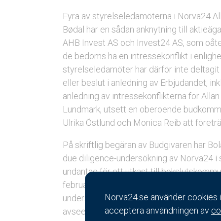
Fyra av styrelseledamöterna i Norva24 Al
Bødal har en sådan anknytning till aktieäg
AHB Invest AS och Invest24 AS, som oåterk
de bedöms ha en intressekonflikt i enligh
styrelseledamöter har därför inte deltagi
eller beslut i anledning av Erbjudandet, in
anledning av intressekonflikterna för Alla
Lundmark, utsett en oberoende budkomm
Ulrika Östlund och Monica Reib att företr
På skriftlig begäran av Budgivaren har Bol
due diligence-undersökning av Norva24 
undantag för ett utkast till bokslutskom
februari 2025, har Nordahl inte erhållit 
Norva24.se använder cookies i 
undersökningen. Under due diligence-proce
acceptera användningen av
co
avseende Norva 24:s finansiella utveckling 