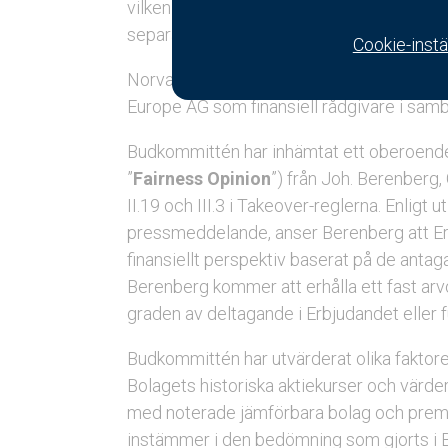
vilken Norva24 anser vara insiderinformat
separat pressmeddelande idag.
Cookie-instä
Norva24:s styrelse har anlitat White & Ca
Europe AG som finansiell rådgivare i sa
Budkommittén har inhämtat ett oberoende 
”
Fairness Opinion
”) från Joh. Berenberg,
II.19 och III.3 i Takeover-reglerna. Enligt u
pressmeddelande, anser Berenberg att Erbj
finansiellt perspektiv baserat på de ant
Berenberg kommer att erhålla ett fast arv
graden av deltagande i Erbjudandet eller f
Budkommittén har utvärderat olika faktorer 
Bolagets historiska aktiekurser och värde
med noterade jämförbara bolag och premie
instämmer i den bedömning som gjorts i 