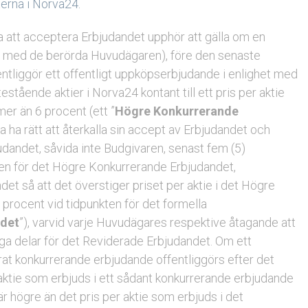
terna i Norva24.
 att acceptera Erbjudandet upphör att gälla om en
nd med de berörda Huvudägaren), före den senaste
entliggör ett offentligt uppköpserbjudande i enlighet med
stående aktier i Norva24 kontant till ett pris per aktie
er än 6 procent (ett ”
Högre Konkurrerande
a ha rätt att återkalla sin accept av Erbjudandet och
andet, såvida inte Budgivaren, senast fem (5)
en för det Högre Konkurrerande Erbjudandet,
ndet så att det överstiger priset per aktie i det Högre
rocent vid tidpunkten för det formella
ndet
”), varvid varje Huvudägares respektive åtagande att
iga delar för det Reviderade Erbjudandet. Om ett
rat konkurrerande erbjudande offentliggörs efter det
aktie som erbjuds i ett sådant konkurrerande erbjudande
r högre än det pris per aktie som erbjuds i det