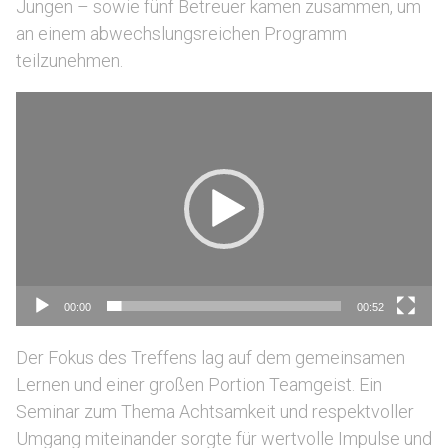
Jungen – sowie fünf Betreuer kamen zusammen, um
an einem abwechslungsreichen Programm
teilzunehmen.
Video
Player
00:00
00:52
Der Fokus des Treffens lag auf dem gemeinsamen
Lernen und einer großen Portion Teamgeist. Ein
Seminar zum Thema Achtsamkeit und respektvoller
Umgang miteinander sorgte für wertvolle Impulse und