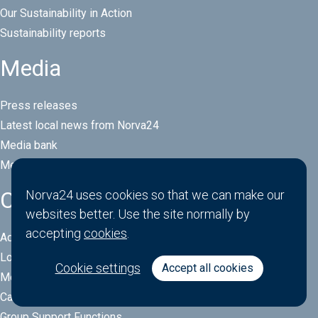
Our Sustainability in Action
Sustainability reports
Media
Press releases
Latest local news from Norva24
Media bank
Media contacts
Contact
Norva24 uses cookies so that we can make our
websites better. Use the site normally by
accepting
cookies
.
Address Headquarter
Local offices
Cookie settings
Accept all cookies
Media contacts
Career contacts
Group Support Functions