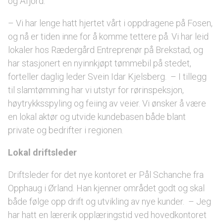
og Åfjord.
– Vi har lenge hatt hjertet vårt i oppdragene på Fosen,
og nå er tiden inne for å komme tettere på. Vi har leid
lokaler hos Rædergård Entreprenør på Brekstad, og
har stasjonert en nyinnkjøpt tømmebil på stedet,
forteller daglig leder Svein Idar Kjelsberg. – I tillegg
til slamtømming har vi utstyr for rørinspeksjon,
høytrykksspyling og feiing av veier. Vi ønsker å være
en lokal aktør og utvide kundebasen både blant
private og bedrifter i regionen.
Lokal driftsleder
Driftsleder for det nye kontoret er Pål Schanche fra
Opphaug i Ørland. Han kjenner området godt og skal
både følge opp drift og utvikling av nye kunder. – Jeg
har hatt en lærerik opplæringstid ved hovedkontoret