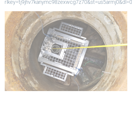
rlkey=tj9jhv7kanymc98zexwcg7z70&st=us5armj0&dl=