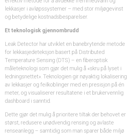
effektiv metode for å avdekke fremmedvann og
lekkasjer i avløpssystemer – med stor miljøgevinst
og betydelige kostnadsbesparelser.
Et teknologisk gjennombrudd
Leak Detector har utviklet en banebrytende metode
for lekkasjedeteksjon basert på Distributed
Temperature Sensing (DTS) – en fiberoptisk
måleteknologi som gjør det mulig å «skru på lyset i
ledningsnettet». Teknologien gir nøyaktig lokalisering
av lekkasjer og feilkoblinger med en presisjon på én
meter, og visualiserer resultatene i et brukervennlig
dashboard i sanntid.
Dette gjør det mulig å prioritere tiltak der behovet er
størst, redusere unødvendig rensing og avlaste
renseanlegg – samtidig som man sparer både miljø