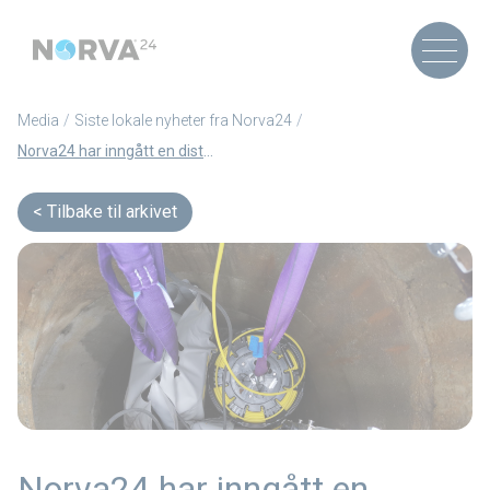
Media
Siste lokale nyheter fra Norva24
Norva24 har inngått en distribusjonsavtale med Leak Detector: Sammen for smartere og mer bærekraftig lekkasjedeteksjon
Tilbake til arkivet
Norva24 har inngått en