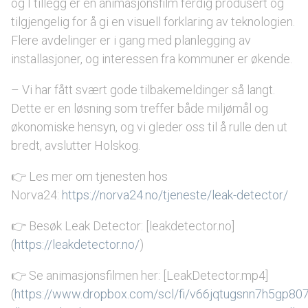
og I tillegg er en animasjonsfilm ferdig produsert og
tilgjengelig for å gi en visuell forklaring av teknologien.
Flere avdelinger er i gang med planlegging av
installasjoner, og interessen fra kommuner er økende.
– Vi har fått svært gode tilbakemeldinger så langt.
Dette er en løsning som treffer både miljømål og
økonomiske hensyn, og vi gleder oss til å rulle den ut
bredt, avslutter Holskog.
👉 Les mer om tjenesten hos
Norva24:
https://norva24.no/tjeneste/leak-detector/
👉 Besøk Leak Detector: [leakdetector.no]
(
https://leakdetector.no/
)
👉 Se animasjonsfilmen her: [LeakDetector.mp4]
(
https://www.dropbox.com/scl/fi/v66jqtugsnn7h5gp80