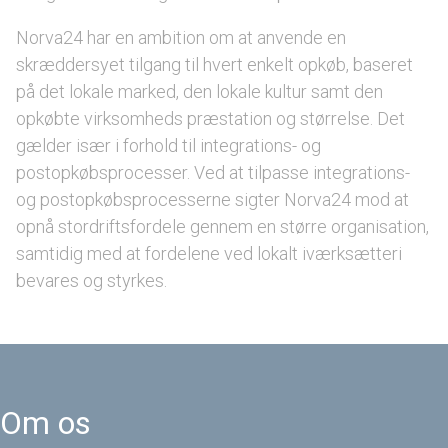
Norva24 har en ambition om at anvende en
skræddersyet tilgang til hvert enkelt opkøb, baseret
på det lokale marked, den lokale kultur samt den
opkøbte virksomheds præstation og størrelse. Det
gælder især i forhold til integrations- og
postopkøbsprocesser. Ved at tilpasse integrations-
og postopkøbsprocesserne sigter Norva24 mod at
opnå stordriftsfordele gennem en større organisation,
samtidig med at fordelene ved lokalt iværksætteri
bevares og styrkes.
Om os