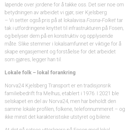
løpende over jordene for å takke oss. Det sier noe om
betydningen av arbeidet vi gjør, sier Kjelsberg.
– Vi setter også pris på at lokalavisa
Fosna-Folket
tar
tak i utfordringene knyttet til infrastrukturen på Fosen,
og belyser dem på en konstruktiv og opplysende
måte. Slike stemmer i lokalsamfunnet er viktige for å
skape engasjement og forståelse for det arbeidet
som gjøres, legger han til.
Lokale folk – lokal forankring
Norva24 Kjelsberg Transport er en tradisjonsrik
familiebedrift fra Melhus, etablert i 1976. I 2021 ble
selskapet en del av Norva24, men har beholdt den
samme lokale profilen, folkene, telefonnummeret – og
ikke minst det karakteristiske utstyret og bilene.
At det nå satses ytterligere på Fosen med lokal