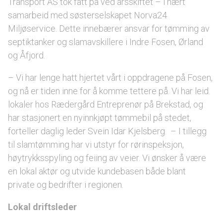
Transport AS tok fatt på ved årsskiftet – i nært
samarbeid med søsterselskapet Norva24
Miljøservice. Dette innebærer ansvar for tømming av
septiktanker og slamavskillere i Indre Fosen, Ørland
og Åfjord.
– Vi har lenge hatt hjertet vårt i oppdragene på Fosen,
og nå er tiden inne for å komme tettere på. Vi har leid
lokaler hos Rædergård Entreprenør på Brekstad, og
har stasjonert en nyinnkjøpt tømmebil på stedet,
forteller daglig leder Svein Idar Kjelsberg. – I tillegg
til slamtømming har vi utstyr for rørinspeksjon,
høytrykksspyling og feiing av veier. Vi ønsker å være
en lokal aktør og utvide kundebasen både blant
private og bedrifter i regionen.
Lokal driftsleder