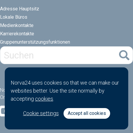
Adresse Hauptsitz
Lokale Büros
Medienkontakte
Karrierekontakte
Gruppenunterstützungsfunktionen​
Norva24 uses cookies so that we can make our
Norva24 AS
websites better. Use the site normally by
Orgnr: 914881463
accepting
cookies
.
Cookie settings
Accept all cookies