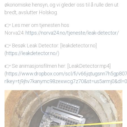
økonomiske hensyn, og vi gleder oss til å rulle den ut
bredt, avslutter Holskog.
👉 Les mer om tjenesten hos
Norva24:
https://norva24.no/tjeneste/leak-detector/
👉 Besøk Leak Detector: [leakdetector.no]
(
https://leakdetector.no/
)
👉 Se animasjonsfilmen her: [LeakDetector.mp4]
(
https://www.dropbox.com/scl/fi/v66jqtugsnn7h5gp80
rlkey=tj9jhv7kanymc98zexwcg7z70&st=us5armj0&dl=